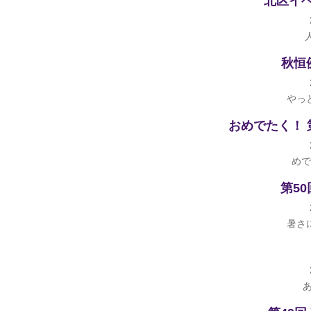
北区イ
秋恒
やっ
おめでたく！ 
めで
第5
暑さ