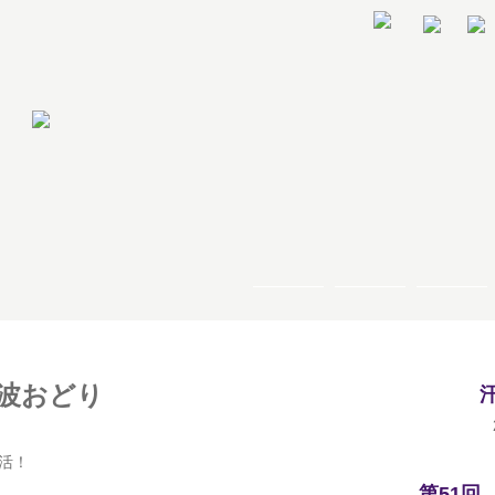
阿波おどり
活！
第51回