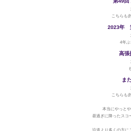
第49
こちらも
2023年
4年ぶ
高張
ま
こちらも
本当にやっとや
昼過ぎに降ったスコ
沿道より多くの方に