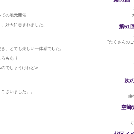
っての地元開催
り、好天に恵まれました。
第51
”たくさんの
だき、とても楽しい一体感でした。
ころもあり
るのでしょうけれどw
次
うございました。。
踊
空蝉
ぐ