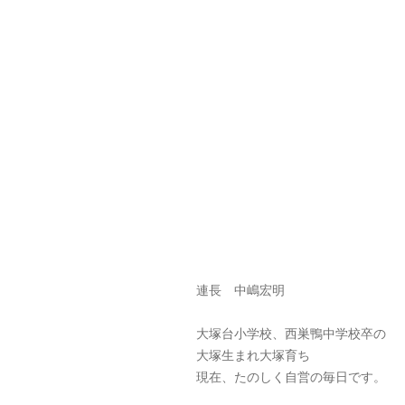
連長 中嶋宏明
大塚台小学校、西巣鴨中学校卒の
大塚生まれ大塚育ち
現在、たのしく自営の毎日です。