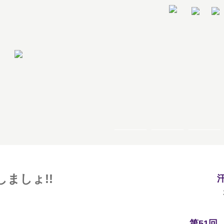
ましょ!!
第51回