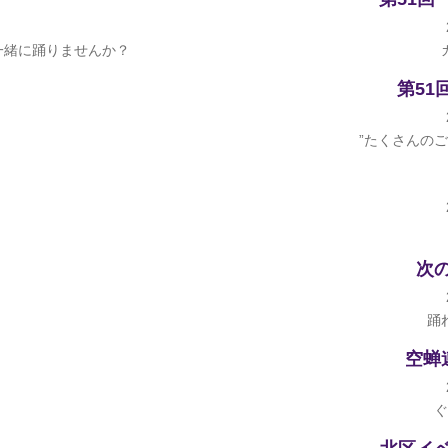
一緒に踊りませんか？
第51
”たくさんの
次
踊
空蝉
ぐ