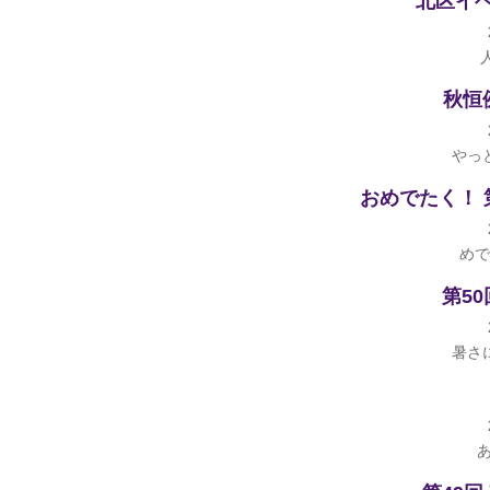
北区イ
秋恒
やっ
おめでたく！ 
めで
第5
暑さ