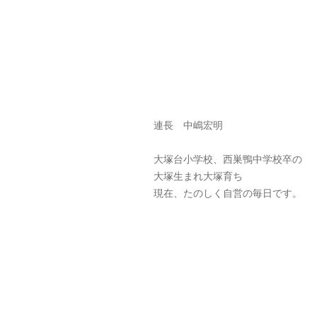
連長 中嶋宏明
大塚台小学校、西巣鴨中学校卒の
大塚生まれ大塚育ち
現在、たのしく自営の毎日です。