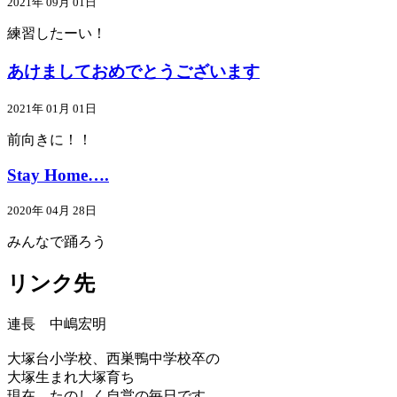
2021年 09月 01日
練習したーい！
あけましておめでとうございます
2021年 01月 01日
前向きに！！
Stay Home….
2020年 04月 28日
みんなで踊ろう
リンク先
連長 中嶋宏明
大塚台小学校、西巣鴨中学校卒の
大塚生まれ大塚育ち
現在、たのしく自営の毎日です。