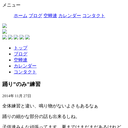
メニュー
ホーム
ブログ
空蝉連
カレンダー
コンタクト
トップ
ブログ
空蝉連
カレンダー
コンタクト
踊り”のみ”練習
2014年 11月 27日
全体練習と違い、鳴り物がないよさもあるなぁ
踊りの細かな部分の話も出来るしね。
子供達みんな頑張ってます、夏まではまだまだあるけれど