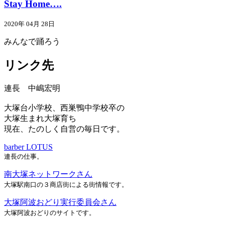
Stay Home….
2020年 04月 28日
みんなで踊ろう
リンク先
連長 中嶋宏明
大塚台小学校、西巣鴨中学校卒の
大塚生まれ大塚育ち
現在、たのしく自営の毎日です。
barber LOTUS
連長の仕事。
南大塚ネットワークさん
大塚駅南口の３商店街による街情報です。
大塚阿波おどり実行委員会さん
大塚阿波おどりのサイトです。