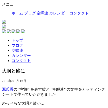
メニュー
ホーム
ブログ
空蝉連
カレンダー
コンタクト
トップ
ブログ
空蝉連
カレンダー
コンタクト
大胴と締に
2013年 01月 16日
源氏香
の ”空蝉” を表す紋と ”空蝉連” の文字をカッティング
シートで作っていただきました
のっぺらな大胴と締が…